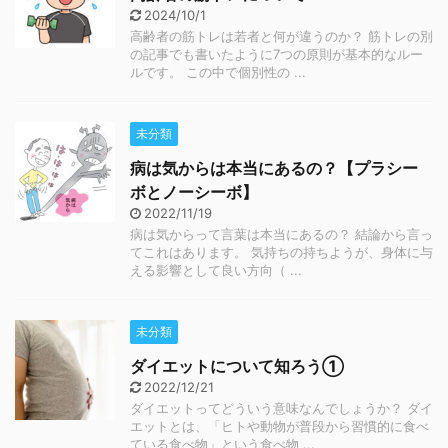
2024/10/1
高齢者の筋トレは若者と何が違うのか？ 筋トレの別
の記事でも書いたように7つの原則が基本的なルー
ルです。 この中で個別性の ...
未分類
病は気からは本当にあるの？【プラシー
ボとノーシーボ】
2022/11/19
病は気からって言葉は本当にあるの？ 結論から言っ
てこれはあります。 気持ちの持ちようが、身体に与
える影響として良い方向（ ...
未分類
ダイエットについて知ろう①
2022/12/21
ダイエットってどういう意味なんでしょうか？ ダイ
エットとは、「ヒトや動物が普段から習慣的に食べ
ている食べ物」という食べ物 ...