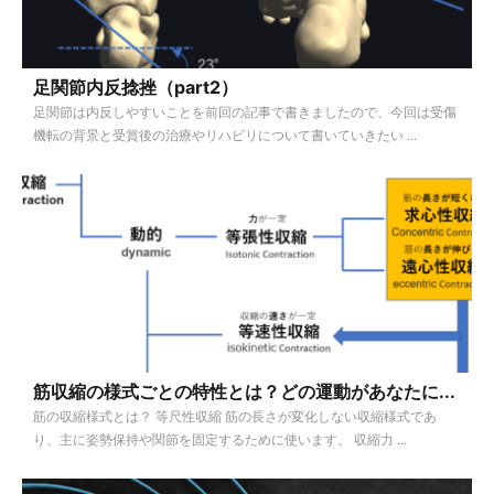
足関節内反捻挫（part2）
足関節は内反しやすいことを前回の記事で書きましたので、今回は受傷
機転の背景と受賞後の治療やリハビリについて書いていきたい ...
筋収縮の様式ごとの特性とは？どの運動があなたに...
筋の収縮様式とは？ 等尺性収縮 筋の長さが変化しない収縮様式であ
り、主に姿勢保持や関節を固定するために使います。 収縮力 ...