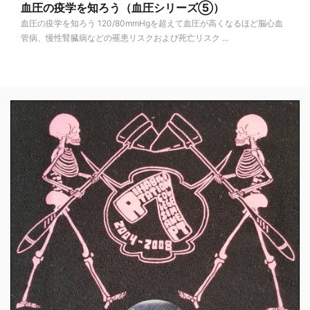
血圧の疫学を知ろう（血圧シリーズ⑤）
血圧の疫学を知ろう 120/80mmHgを超えて血圧が高くなるほど脳心血
管病、慢性腎臓病などの罹患リスクおよび死亡リスク ...