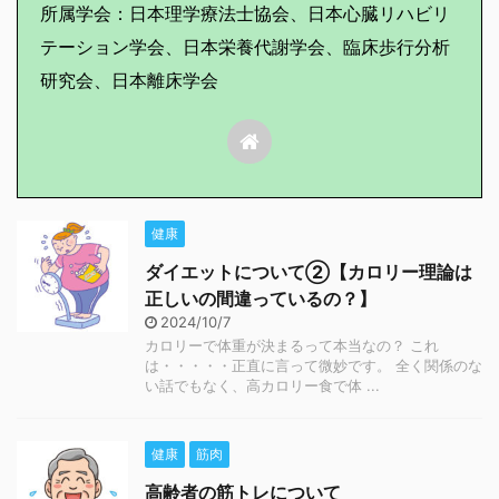
所属学会：日本理学療法士協会、日本心臓リハビリ
テーション学会、日本栄養代謝学会、臨床歩行分析
研究会、日本離床学会
健康
ダイエットについて②【カロリー理論は
正しいの間違っているの？】
2024/10/7
カロリーで体重が決まるって本当なの？ これ
は・・・・・正直に言って微妙です。 全く関係のな
い話でもなく、高カロリー食で体 ...
健康
筋肉
高齢者の筋トレについて