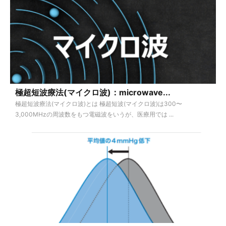
極超短波療法(マイクロ波)：microwave...
極超短波療法(マイクロ波)とは 極超短波(マイクロ波)は300〜
3,000MHzの周波数をもつ電磁波をいうが、医療用では ...