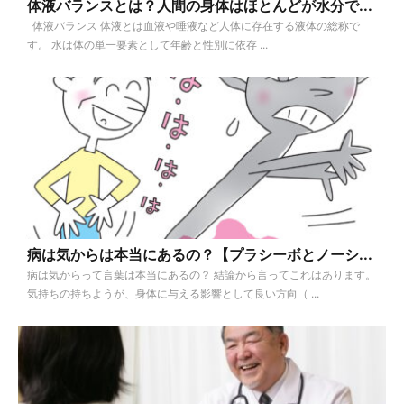
体液バランスとは？人間の身体はほとんどが水分で...
体液バランス 体液とは血液や唾液など人体に存在する液体の総称で
す。 水は体の単一要素として年齢と性別に依存 ...
病は気からは本当にあるの？【プラシーボとノーシ...
病は気からって言葉は本当にあるの？ 結論から言ってこれはあります。
気持ちの持ちようが、身体に与える影響として良い方向（ ...