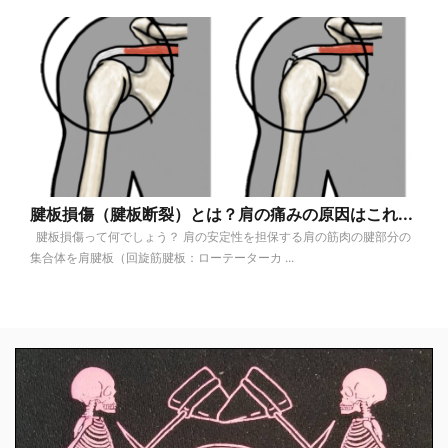
腱板損傷（腱板断裂）とは？肩の痛みの原因はこれ...
腱板損傷って何でしょう？ 肩の安定性を担保する肩の筋肉の腱部分の
集合体を肩腱板（回旋筋腱板：ローテーターカ ...