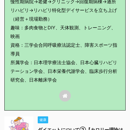
慢性期病院→老健→クリニック→回復期病棟→通所
リハビリ→リハビリ特化型デイサービスを立ち上げ
（経営＋現場勤務）
趣味：多肉食物とDIY、天体観測、トレーニング、
映画
資格：三学会合同呼吸療法認定士、障害スポーツ指
導員
所属学会：日本理学療法士協会、日本心臓リハビリ
テーション学会、日本栄養代謝学会、臨床歩行分析
研究会、日本離床学会
健康
ダイエットについて②【カロリー理論は