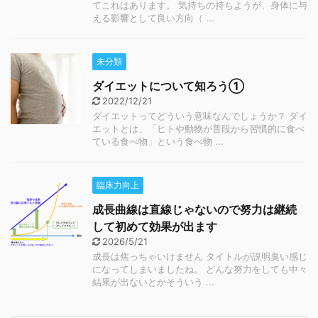
てこれはあります。 気持ちの持ちようが、身体に与
える影響として良い方向（ ...
未分類
ダイエットについて知ろう①
2022/12/21
ダイエットってどういう意味なんでしょうか？ ダイ
エットとは、「ヒトや動物が普段から習慣的に食べ
ている食べ物」という食べ物 ...
臨床力向上
成長曲線は直線じゃないので努力は継続
して初めて効果が出ます
2026/5/21
成長は焦っちゃいけません タイトルが説明臭い感じ
になってしまいましたね。 どんな努力をしても中々
結果が出ないとかそういう ...