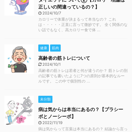
正しいの間違っているの？】
2024/10/7
カロリーで体重が決まるって本当なの？ これ
は・・・・・正直に言って微妙です。 全く関係のな
い話でもなく、高カロリー食で体 ...
健康
筋肉
高齢者の筋トレについて
2024/10/1
高齢者の筋トレは若者と何が違うのか？ 筋トレの別
の記事でも書いたように7つの原則が基本的なルー
ルです。 この中で個別性の ...
未分類
病は気からは本当にあるの？【プラシー
ボとノーシーボ】
2022/11/19
病は気からって言葉は本当にあるの？ 結論から言っ