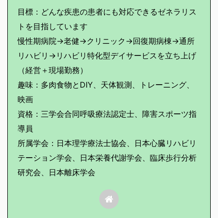
目標：どんな疾患の患者にも対応できるゼネラリス
トを目指しています
慢性期病院→老健→クリニック→回復期病棟→通所
リハビリ→リハビリ特化型デイサービスを立ち上げ
（経営＋現場勤務）
趣味：多肉食物とDIY、天体観測、トレーニング、
映画
資格：三学会合同呼吸療法認定士、障害スポーツ指
導員
所属学会：日本理学療法士協会、日本心臓リハビリ
テーション学会、日本栄養代謝学会、臨床歩行分析
研究会、日本離床学会