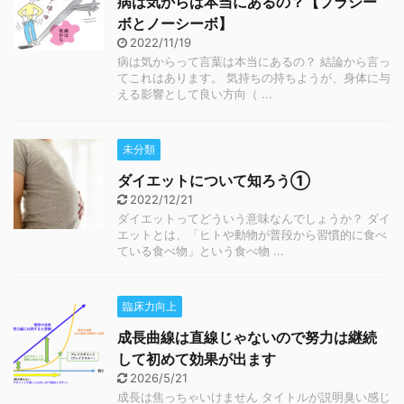
病は気からは本当にあるの？【プラシー
ボとノーシーボ】
2022/11/19
病は気からって言葉は本当にあるの？ 結論から言っ
てこれはあります。 気持ちの持ちようが、身体に与
える影響として良い方向（ ...
未分類
ダイエットについて知ろう①
2022/12/21
ダイエットってどういう意味なんでしょうか？ ダイ
エットとは、「ヒトや動物が普段から習慣的に食べ
ている食べ物」という食べ物 ...
臨床力向上
成長曲線は直線じゃないので努力は継続
して初めて効果が出ます
2026/5/21
成長は焦っちゃいけません タイトルが説明臭い感じ