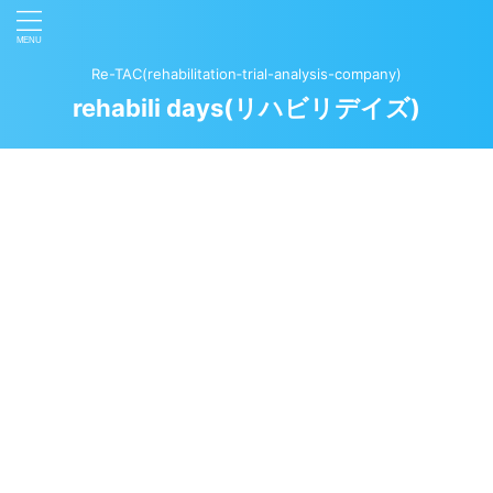
Re-TAC(rehabilitation‐trial-analysis-company)
rehabili days(リハビリデイズ)