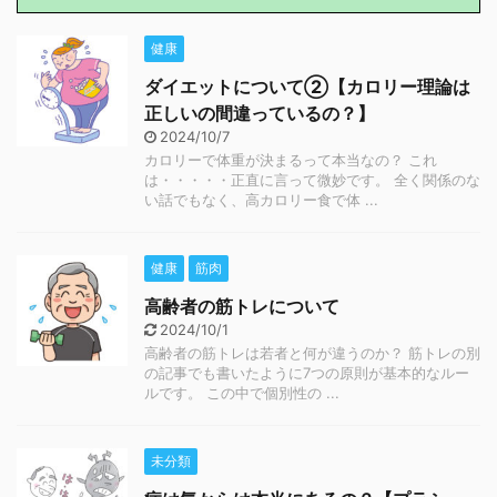
健康
ダイエットについて②【カロリー理論は
正しいの間違っているの？】
2024/10/7
カロリーで体重が決まるって本当なの？ これ
は・・・・・正直に言って微妙です。 全く関係のな
い話でもなく、高カロリー食で体 ...
健康
筋肉
高齢者の筋トレについて
2024/10/1
高齢者の筋トレは若者と何が違うのか？ 筋トレの別
の記事でも書いたように7つの原則が基本的なルー
ルです。 この中で個別性の ...
未分類