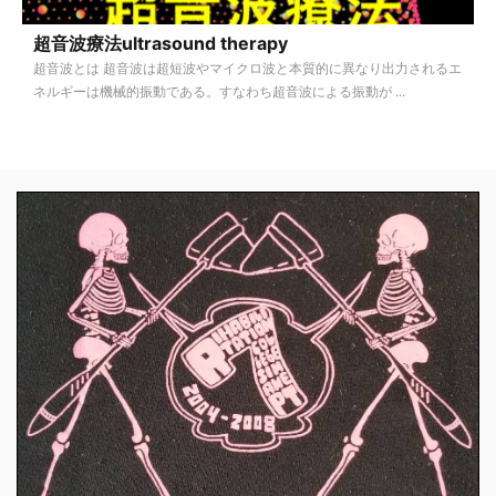
超音波療法ultrasound therapy
超音波とは 超音波は超短波やマイクロ波と本質的に異なり出力されるエ
ネルギーは機械的振動である。すなわち超音波による振動が ...