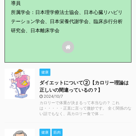
導員
所属学会：日本理学療法士協会、日本心臓リハビリ
テーション学会、日本栄養代謝学会、臨床歩行分析
研究会、日本離床学会
健康
ダイエットについて②【カロリー理論は
正しいの間違っているの？】
2024/10/7
カロリーで体重が決まるって本当なの？ これ
は・・・・・正直に言って微妙です。 全く関係のな
い話でもなく、高カロリー食で体 ...
健康
筋肉