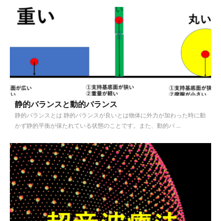
静的バランスと動的バランス
静的バランスとは 静的バランスが良いとは物体に外力が加わった時に動
かず静的平衡が保たれている状態のことです。また、動的バ ...