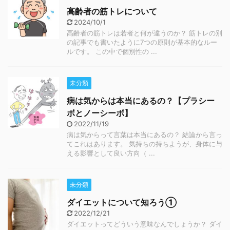
高齢者の筋トレについて
2024/10/1
高齢者の筋トレは若者と何が違うのか？ 筋トレの別
の記事でも書いたように7つの原則が基本的なルー
ルです。 この中で個別性の ...
未分類
病は気からは本当にあるの？【プラシー
ボとノーシーボ】
2022/11/19
病は気からって言葉は本当にあるの？ 結論から言っ
てこれはあります。 気持ちの持ちようが、身体に与
える影響として良い方向（ ...
未分類
ダイエットについて知ろう①
2022/12/21
ダイエットってどういう意味なんでしょうか？ ダイ