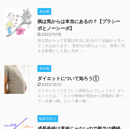
未分類
病は気からは本当にあるの？【プラシー
ボとノーシーボ】
2022/11/19
病は気からって言葉は本当にあるの？ 結論から言っ
てこれはあります。 気持ちの持ちようが、身体に与
える影響として良い方向（ ...
未分類
ダイエットについて知ろう①
2022/12/21
ダイエットってどういう意味なんでしょうか？ ダイ
エットとは、「ヒトや動物が普段から習慣的に食べ
ている食べ物」という食べ物 ...
臨床力向上
成長曲線は直線じゃないので努力は継続