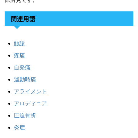
関連用語
触診
疼痛
自発痛
運動時痛
アライメント
アロディニア
圧迫骨折
炎症