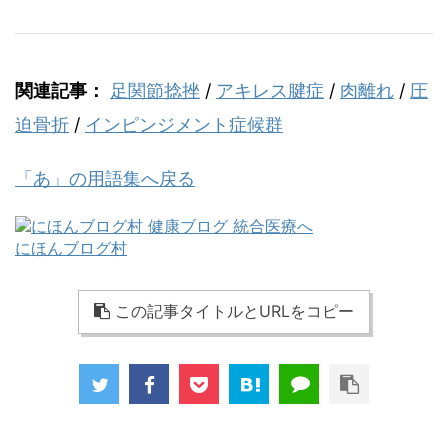
関連記事：
足関節捻挫
/
アキレス腱症
/
肉離れ
/
圧
迫骨折
/
インピンジメント症候群
「あ」の用語集へ戻る
にほんブログ村
この記事タイトルとURLをコピー