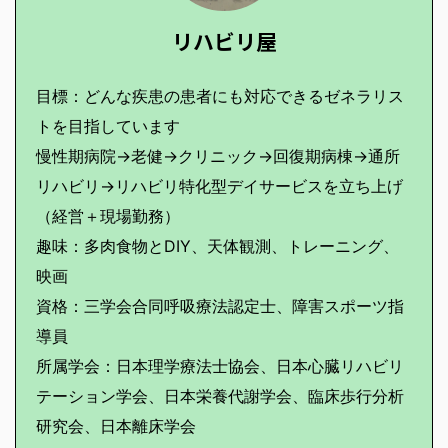
リハビリ屋
目標：どんな疾患の患者にも対応できるゼネラリス
トを目指しています
慢性期病院→老健→クリニック→回復期病棟→通所
リハビリ→リハビリ特化型デイサービスを立ち上げ
（経営＋現場勤務）
趣味：多肉食物とDIY、天体観測、トレーニング、
映画
資格：三学会合同呼吸療法認定士、障害スポーツ指
導員
所属学会：日本理学療法士協会、日本心臓リハビリ
テーション学会、日本栄養代謝学会、臨床歩行分析
研究会、日本離床学会