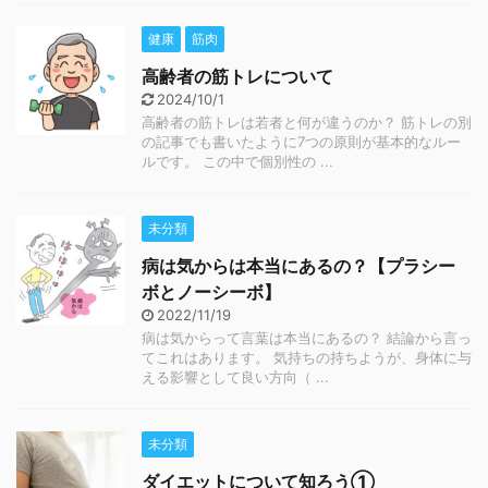
健康
筋肉
高齢者の筋トレについて
2024/10/1
高齢者の筋トレは若者と何が違うのか？ 筋トレの別
の記事でも書いたように7つの原則が基本的なルー
ルです。 この中で個別性の ...
未分類
病は気からは本当にあるの？【プラシー
ボとノーシーボ】
2022/11/19
病は気からって言葉は本当にあるの？ 結論から言っ
てこれはあります。 気持ちの持ちようが、身体に与
える影響として良い方向（ ...
未分類
ダイエットについて知ろう①