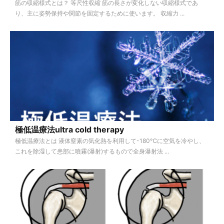
筋の収縮様式とは？ 等尺性収縮 筋の長さが変化しない収縮様式であ
り、主に姿勢保持や関節を固定するために使います。 収縮力 ...
極低温療法ultra cold therapy
極低温療法とは 液体窒素の気化熱を利用して-180℃に空気を冷やし、
これを除湿して患部に噴霧(瀑射)するもので全身瀑射法 ...