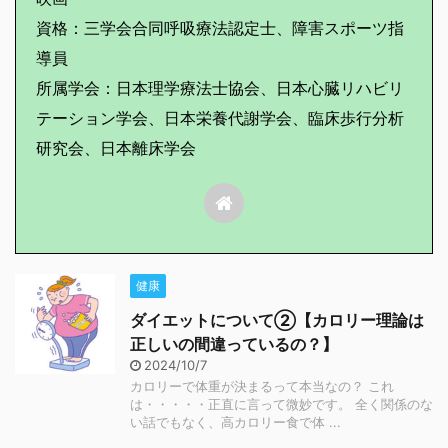
資格：三学会合同呼吸療法認定士、障害スポーツ指
導員
所属学会：日本理学療法士協会、日本心臓リハビリ
テーション学会、日本栄養代謝学会、臨床歩行分析
研究会、日本離床学会
健康
ダイエットについて②【カロリー理論は
正しいの間違っているの？】
2024/10/7
カロリーで体重が決まるって本当なの？ これ
は・・・・・正直に言って微妙です。 全く関係のな
い話でもなく、高カロリー食で体 ...