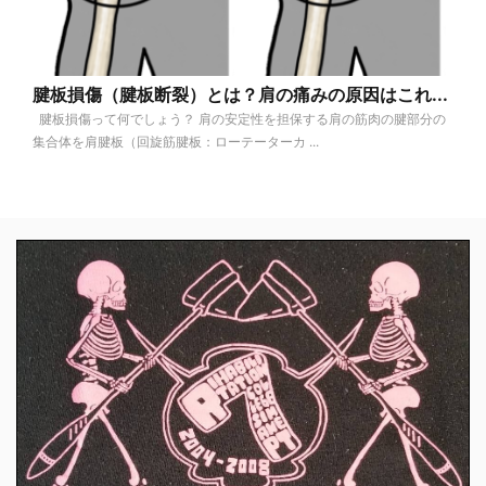
腱板損傷（腱板断裂）とは？肩の痛みの原因はこれ...
腱板損傷って何でしょう？ 肩の安定性を担保する肩の筋肉の腱部分の
集合体を肩腱板（回旋筋腱板：ローテーターカ ...