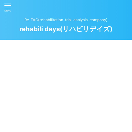
Re-TAC(rehabilitation‐trial-analysis-company)
rehabili days(リハビリデイズ)