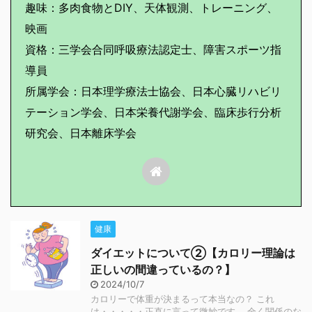
趣味：多肉食物とDIY、天体観測、トレーニング、
映画
資格：三学会合同呼吸療法認定士、障害スポーツ指
導員
所属学会：日本理学療法士協会、日本心臓リハビリ
テーション学会、日本栄養代謝学会、臨床歩行分析
研究会、日本離床学会
健康
ダイエットについて②【カロリー理論は
正しいの間違っているの？】
2024/10/7
カロリーで体重が決まるって本当なの？ これ
は・・・・・正直に言って微妙です。 全く関係のな