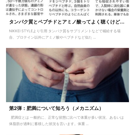
タンパク質とペプチドとアミノ酸ってよく聴くけど...
NIKKEI STYLEより引用 タンパク質をサプリメントなどで補給する場
合、プロテイン以外にアミノ酸やペプチドなど似た ...
第2弾：肥満について知ろう（メカニズム）
肥満症とは 一般的に、正常な状態に比べて体重が多い状況、あるいは
体脂肪が過剰に蓄積した状況を言います。体重 ...