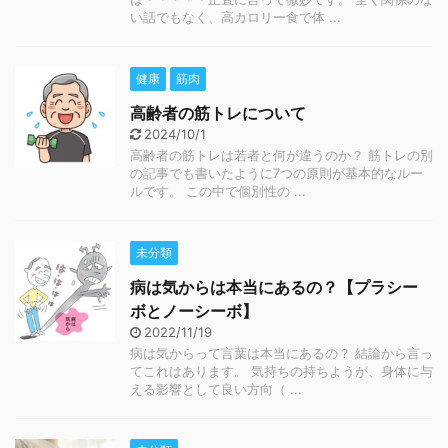
い話でもなく、高カロリー食で体 ...
健康
筋肉
高齢者の筋トレについて
2024/10/1
高齢者の筋トレは若者と何が違うのか？ 筋トレの別
の記事でも書いたように7つの原則が基本的なルー
ルです。 この中で個別性の ...
未分類
病は気からは本当にあるの？【プラシー
ボとノーシーボ】
2022/11/19
病は気からって言葉は本当にあるの？ 結論から言っ
てこれはあります。 気持ちの持ちようが、身体に与
える影響として良い方向（ ...