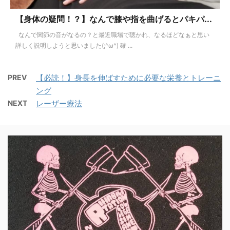
【身体の疑問！？】なんで膝や指を曲げるとパキパ...
なんで関節の音がなるの？と最近職場で聴かれ、なるほどなぁと思い
詳しく説明しようと思いました(;^ω^) 確 ...
PREV
【必読！】身長を伸ばすために必要な栄養とトレーニ
ング
NEXT
レーザー療法