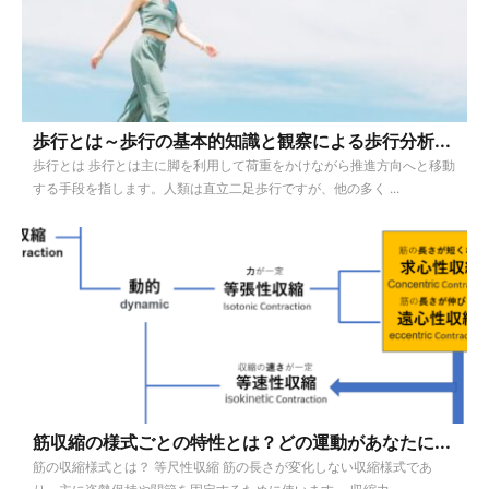
歩行とは～歩行の基本的知識と観察による歩行分析...
歩行とは 歩行とは主に脚を利用して荷重をかけながら推進方向へと移動
する手段を指します。人類は直立二足歩行ですが、他の多く ...
筋収縮の様式ごとの特性とは？どの運動があなたに...
筋の収縮様式とは？ 等尺性収縮 筋の長さが変化しない収縮様式であ