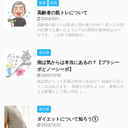
健康
筋肉
高齢者の筋トレについて
2024/10/1
高齢者の筋トレは若者と何が違うのか？ 筋トレの別
の記事でも書いたように7つの原則が基本的なルー
ルです。 この中で個別性の ...
未分類
病は気からは本当にあるの？【プラシー
ボとノーシーボ】
2022/11/19
病は気からって言葉は本当にあるの？ 結論から言っ
てこれはあります。 気持ちの持ちようが、身体に与
える影響として良い方向（ ...
未分類
ダイエットについて知ろう①
2022/12/21