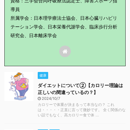
資格：三学会合同呼吸療法認定士、障害スポーツ指
導員
所属学会：日本理学療法士協会、日本心臓リハビリ
テーション学会、日本栄養代謝学会、臨床歩行分析
研究会、日本離床学会
健康
ダイエットについて②【カロリー理論は
正しいの間違っているの？】
2024/10/7
カロリーで体重が決まるって本当なの？ これ
は・・・・・正直に言って微妙です。 全く関係のな
い話でもなく、高カロリー食で体 ...