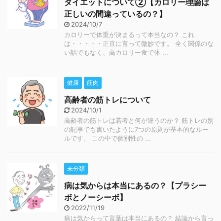
ダイエットについて②【カロリー理論は
正しいの間違っているの？】
2024/10/7
カロリーで体重が決まるって本当なの？ これ
は・・・・・正直に言って微妙です。 全く関係のな
い話でもなく、高カロリー食で体 ...
健康
筋肉
高齢者の筋トレについて
2024/10/1
高齢者の筋トレは若者と何が違うのか？ 筋トレの別
の記事でも書いたように7つの原則が基本的なルー
ルです。 この中で個別性の ...
未分類
病は気からは本当にあるの？【プラシー
ボとノーシーボ】
2022/11/19
病は気からって言葉は本当にあるの？ 結論から言っ