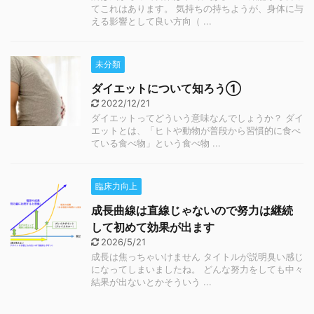
てこれはあります。 気持ちの持ちようが、身体に与
える影響として良い方向（ ...
未分類
ダイエットについて知ろう①
2022/12/21
ダイエットってどういう意味なんでしょうか？ ダイ
エットとは、「ヒトや動物が普段から習慣的に食べ
ている食べ物」という食べ物 ...
臨床力向上
成長曲線は直線じゃないので努力は継続
して初めて効果が出ます
2026/5/21
成長は焦っちゃいけません タイトルが説明臭い感じ
になってしまいましたね。 どんな努力をしても中々
結果が出ないとかそういう ...