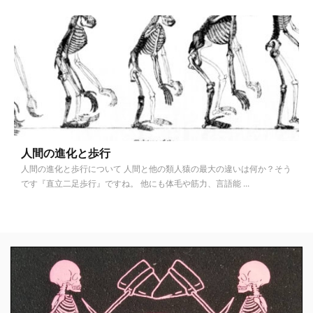
人間の進化と歩行
人間の進化と歩行について 人間と他の類人猿の最大の違いは何か？そう
です『直立二足歩行』ですね。 他にも体毛や筋力、言語能 ...