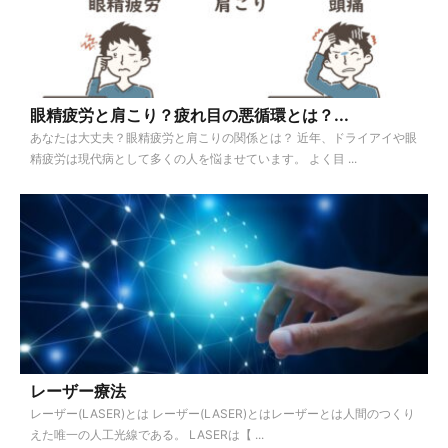
眼精疲労と肩こり？疲れ目の悪循環とは？...
あなたは大丈夫？眼精疲労と肩こりの関係とは？ 近年、ドライアイや眼
精疲労は現代病として多くの人を悩ませています。 よく目 ...
レーザー療法
レーザー(LASER)とは レーザー(LASER)とはレーザーとは人間のつくり
えた唯一の人工光線である。 LASERは【 ...