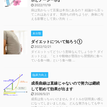
ボとノーシーボ】
2022/11/19
病は気からって言葉は本当にあるの？ 結論から言っ
てこれはあります。 気持ちの持ちようが、身体に与
える影響として良い方向（ ...
未分類
ダイエットについて知ろう①
2022/12/21
ダイエットってどういう意味なんでしょうか？ ダイ
エットとは、「ヒトや動物が普段から習慣的に食べ
ている食べ物」という食べ物 ...
臨床力向上
成長曲線は直線じゃないので努力は継続
して初めて効果が出ます
2026/5/21
成長は焦っちゃいけません タイトルが説明臭い感じ
になってしまいましたね。 どんな努力をしても中々