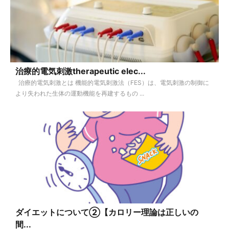
治療的電気刺激therapeutic elec...
治療的電気刺激とは 機能的電気刺激法（FES）は、電気刺激の制御に
より失われた生体の運動機能を再建するもの ...
ダイエットについて②【カロリー理論は正しいの
間...