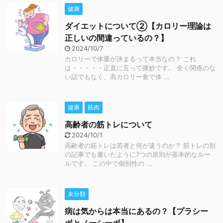
健康
ダイエットについて②【カロリー理論は
正しいの間違っているの？】
2024/10/7
カロリーで体重が決まるって本当なの？ これ
は・・・・・正直に言って微妙です。 全く関係のな
い話でもなく、高カロリー食で体 ...
健康
筋肉
高齢者の筋トレについて
2024/10/1
高齢者の筋トレは若者と何が違うのか？ 筋トレの別
の記事でも書いたように7つの原則が基本的なルー
ルです。 この中で個別性の ...
未分類
病は気からは本当にあるの？【プラシー