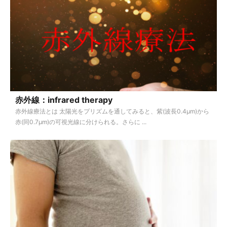
赤外線：infrared therapy
赤外線療法とは 太陽光をプリズムを通してみると、紫(波長0.4μm)から
赤(同0.7μm)の可視光線に分けられる。さらに ...