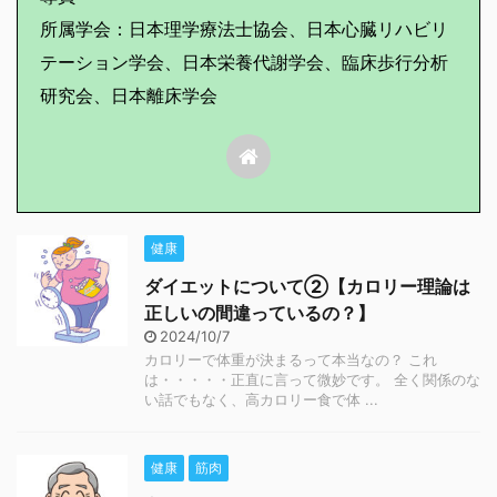
所属学会：日本理学療法士協会、日本心臓リハビリ
テーション学会、日本栄養代謝学会、臨床歩行分析
研究会、日本離床学会
健康
ダイエットについて②【カロリー理論は
正しいの間違っているの？】
2024/10/7
カロリーで体重が決まるって本当なの？ これ
は・・・・・正直に言って微妙です。 全く関係のな
い話でもなく、高カロリー食で体 ...
健康
筋肉