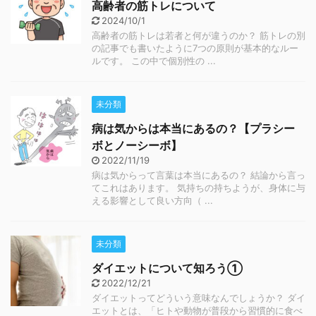
高齢者の筋トレについて
2024/10/1
高齢者の筋トレは若者と何が違うのか？ 筋トレの別
の記事でも書いたように7つの原則が基本的なルー
ルです。 この中で個別性の ...
未分類
病は気からは本当にあるの？【プラシー
ボとノーシーボ】
2022/11/19
病は気からって言葉は本当にあるの？ 結論から言っ
てこれはあります。 気持ちの持ちようが、身体に与
える影響として良い方向（ ...
未分類
ダイエットについて知ろう①
2022/12/21
ダイエットってどういう意味なんでしょうか？ ダイ
エットとは、「ヒトや動物が普段から習慣的に食べ