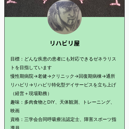
リハビリ屋
目標：どんな疾患の患者にも対応できるゼネラリス
トを目指しています
慢性期病院→老健→クリニック→回復期病棟→通所
リハビリ→リハビリ特化型デイサービスを立ち上げ
（経営＋現場勤務）
趣味：多肉食物とDIY、天体観測、トレーニング、
映画
資格：三学会合同呼吸療法認定士、障害スポーツ指
導員