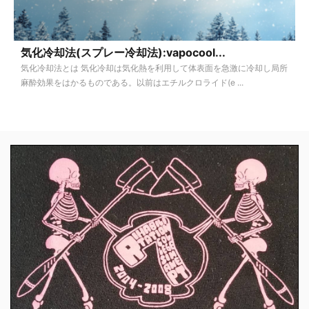
気化冷却法(スプレー冷却法):vapocool...
気化冷却法とは 気化冷却は気化熱を利用して体表面を急激に冷却し局所
麻酔効果をはかるものである。以前はエチルクロライド(e ...