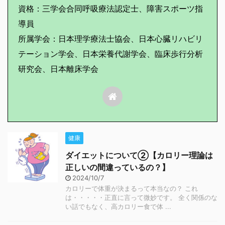
資格：三学会合同呼吸療法認定士、障害スポーツ指
導員
所属学会：日本理学療法士協会、日本心臓リハビリ
テーション学会、日本栄養代謝学会、臨床歩行分析
研究会、日本離床学会
健康
ダイエットについて②【カロリー理論は
正しいの間違っているの？】
2024/10/7
カロリーで体重が決まるって本当なの？ これ
は・・・・・正直に言って微妙です。 全く関係のな
い話でもなく、高カロリー食で体 ...