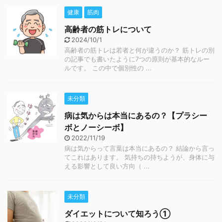
健康
筋肉
高齢者の筋トレについて
2024/10/1
高齢者の筋トレは若者と何が違うのか？ 筋トレの別
の記事でも書いたように7つの原則が基本的なルー
ルです。 この中で個別性の ...
未分類
病は気からは本当にあるの？【プラシー
ボとノーシーボ】
2022/11/19
病は気からって言葉は本当にあるの？ 結論から言っ
てこれはあります。 気持ちの持ちようが、身体に与
える影響として良い方向（ ...
未分類
ダイエットについて知ろう①