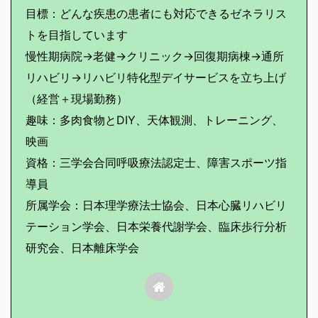
目標：どんな疾患の患者にも対応できるゼネラリス
トを目指しています
慢性期病院→老健→クリニック→回復期病棟→通所
リハビリ→リハビリ特化型デイサービスを立ち上げ
（経営＋現場勤務）
趣味：多肉食物とDIY、天体観測、トレーニング、
映画
資格：三学会合同呼吸療法認定士、障害スポーツ指
導員
所属学会：日本理学療法士協会、日本心臓リハビリ
テーション学会、日本栄養代謝学会、臨床歩行分析
研究会、日本離床学会