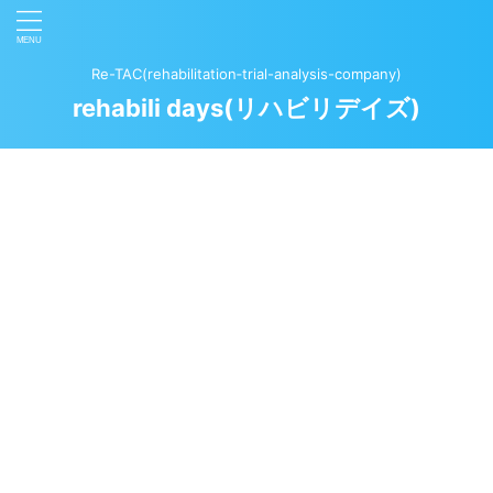
Re-TAC(rehabilitation‐trial-analysis-company)
rehabili days(リハビリデイズ)