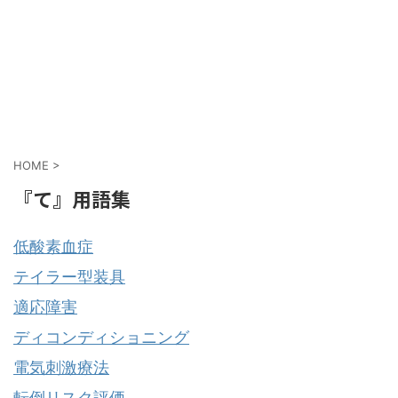
HOME
>
『て』用語集
低酸素血症
テイラー型装具
適応障害
ディコンディショニング
電気刺激療法
転倒リスク評価