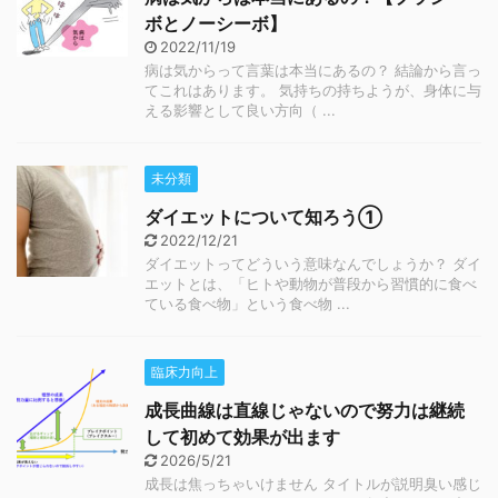
ボとノーシーボ】
2022/11/19
病は気からって言葉は本当にあるの？ 結論から言っ
てこれはあります。 気持ちの持ちようが、身体に与
える影響として良い方向（ ...
未分類
ダイエットについて知ろう①
2022/12/21
ダイエットってどういう意味なんでしょうか？ ダイ
エットとは、「ヒトや動物が普段から習慣的に食べ
ている食べ物」という食べ物 ...
臨床力向上
成長曲線は直線じゃないので努力は継続
して初めて効果が出ます
2026/5/21
成長は焦っちゃいけません タイトルが説明臭い感じ