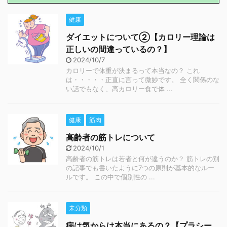
健康
ダイエットについて②【カロリー理論は
正しいの間違っているの？】
2024/10/7
カロリーで体重が決まるって本当なの？ これ
は・・・・・正直に言って微妙です。 全く関係のな
い話でもなく、高カロリー食で体 ...
健康
筋肉
高齢者の筋トレについて
2024/10/1
高齢者の筋トレは若者と何が違うのか？ 筋トレの別
の記事でも書いたように7つの原則が基本的なルー
ルです。 この中で個別性の ...
未分類
病は気からは本当にあるの？【プラシー